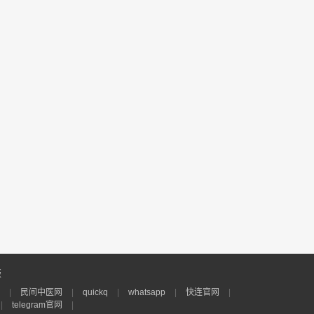
版
|
民间中医网
|
quickq
|
whatsapp
|
快连官网
|
|
telegram官网
|