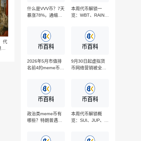
什么是VVV币？7天
本周代币解锁一
暴涨78%，通缩销
览：WBT、RAIN
毁+AI热钱还能推多
、AVAX、ARB等24
高？
个代币超3.7亿美元
解锁‌‌‌‌‌‌
告：代
但九
2026年5月市值排
9月30日起虚拟货
名前4的meme币项
币网络营销被全面
目有哪些？一文盘
叫停！这些坑你还
点‌‌‌‌‌‌
敢跳吗？
政治类meme币有
本周代币解锁概
哪些？特朗普遇刺
览：SUI、JUP、
引爆政治类meme
FLOCK等超1亿解
币生存法则‌‌‌‌‌‌
锁，山寨币能否扛
住抛压？