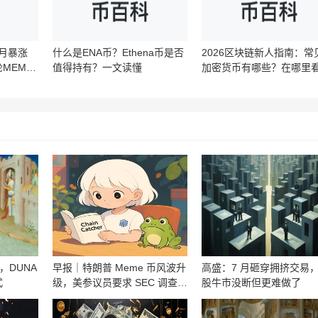
单月暴涨
什么是ENA币？Ethena币是否
2026区块链新人指南：常
MEME
值得持有？一文读懂
加密货币有哪些？在哪里
情？‌‌‌‌‌‌
，DUNA
早报｜特朗普 Meme 币风波升
高盛：7 月砸穿拥挤交易
式
级，美参议员要求 SEC 调查
股牛市没断但更难做了
Rug Pull 风险；CZ 回应 BTC
丢失数据，若数据准确，加密