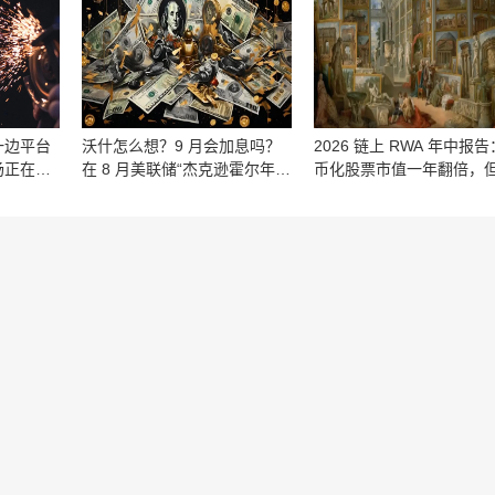
货币存放在交易所比自行托管
更安全
一边平台
沃什怎么想？9 月会加息吗？
2026 链上 RWA 年中报
场正在发
在 8 月美联储“杰克逊霍尔年
币化股票市值一年翻倍，
会”前，市场都将纠结
成权利是空壳