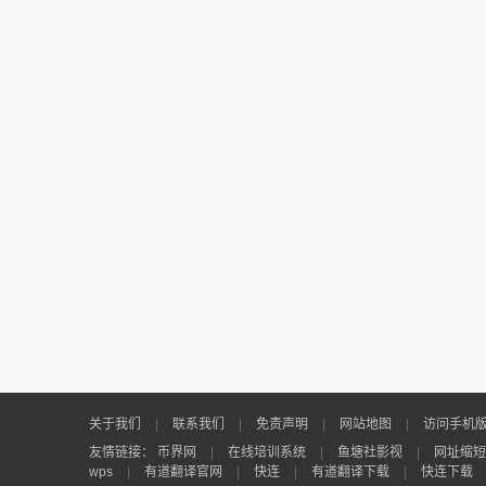
关于我们
|
联系我们
|
免责声明
|
网站地图
|
访问手机
友情链接：
币界网
|
在线培训系统
|
鱼塘社影视
|
网址缩短
wps
|
有道翻译官网
|
快连
|
有道翻译下载
|
快连下载