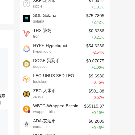
XRP-瑞波币
$1.0427
ripple
+1.31%
SOL-Solana
$75.7805
solana
+2.42%
TRX-波场
$0.3286
tron
+0.21%
HYPE-Hyperliquid
$54.6236
hyperliquid
-2.54%
DOGE-狗狗币
$0.07075
dogecoin
+1.06%
LEO-UNUS SED LEO
$9.6986
leotoken
-0.45%
ZEC-大零币
$501.88
币基
zcash
-0.57%
加密
WBTC-Wrapped Bitcoin
$65115.37
wrapped-bitcoin
+0.15%
ADA-艾达币
$0.2005
cardano
+0.45%