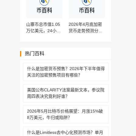
山寨币总市值1.05
2026年4月底加密
万亿美元，24小时
货币走势预测分
交易量破千亿，反
析：V型修复后牛
弹启动还是机构诱
市终结还是二次探
多？
底？
热门百科
什么是加密货币预售？2026年下半年值得
关注的加密预售项目有哪些？‌‌‌‌‌‌
美国公布CLARITY法案最新文本，参议院
周四表决究竟利好谁？‌‌‌‌‌‌
2026年5月比特币价格展望：月涨15%破
8万美元，牛归或陷阱？‌‌‌‌‌‌
什么是Limitless去中心化预测市场？单月