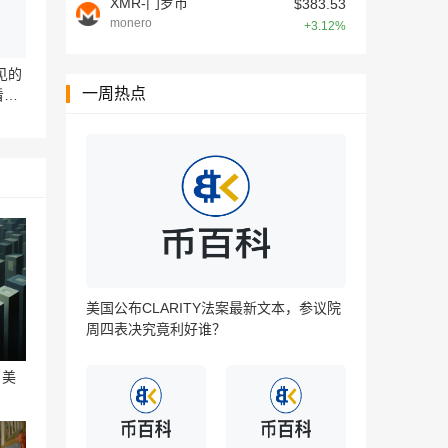
XMR-门罗币
$383.53
monero
+3.12%
见的
一周热点
看行
美国公布CLARITY法案最新文本，参议院
周四表决究竟利好谁？‌‌‌‌‌‌
，美