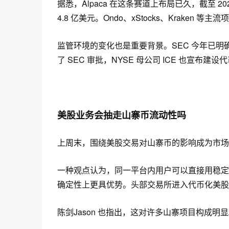
据悉
，
Alpaca 在这条赛道上布局已久
，
截至 2
4.8 亿美元。Ondo、xStocks、Kraken
监管环境的变化也是重要背景。SEC 今年已
了 SEC 审批，NYSE 母公司 ICE 也宣
美股业务会抽走山寨币流动性吗
上周末
，
围绕美股交易对山寨币的影响成为市场
一种观点认为
，
同一平台内用户可以直接用稳定
确定性上更具优势。
头部
交易所
进入代币化美股
陈剑Jason
也
指出，这对许多山寨项目构成明显