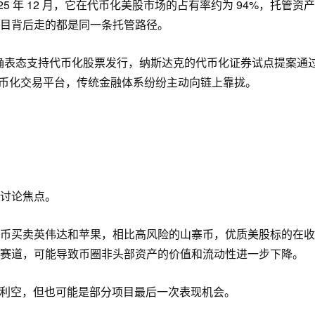
025 年 12 月，它在代币化美股市场的占有率约为 94%，托管资
 等主流项目背后走的都是同一条托管路径。
明确表态支持代币化股票发行，纳斯达克的代币化证券试点提案通
布建设代币化交易平台，传统金融体系纷纷主动向链上靠拢。
讨论焦点。
币买卖英伟达和苹果，相比高风险的山寨币，优质美股标的在收
赛道，可能导致币圈非头部资产的价值和流动性进一步下降。
利空，但也可能是部分项目最后一次表现机会。