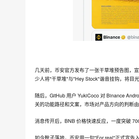
几天前
，币安官方发布了一张干草堆
预告
图，宣
少人将"干草堆"与"Hey Stock"谐音挂钩，将
随后，GitHub 用户 YukiCoco 对 Binanc
关的功能路径和文案，市场对产品方向的判断由
消息传开后，BNB 价格快速反应，一度突破 70
如今靴子落地，币安用一句"For real"正式宣告