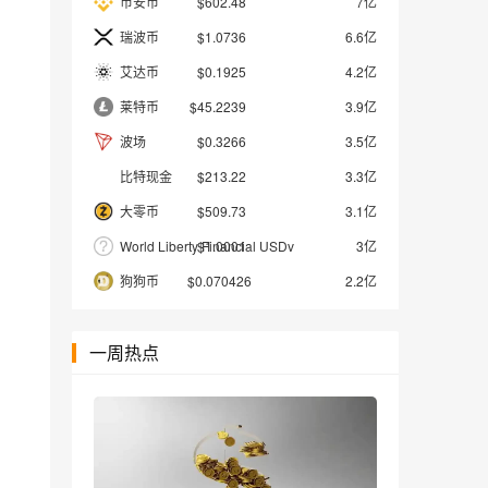
币安币
$602.48
7亿
瑞波币
$1.0736
6.6亿
艾达币
$0.1925
4.2亿
莱特币
$45.2239
3.9亿
波场
$0.3266
3.5亿
比特现金
$213.22
3.3亿
大零币
$509.73
3.1亿
World Liberty Financial USDv
$1.0001
3亿
狗狗币
$0.070426
2.2亿
一周热点