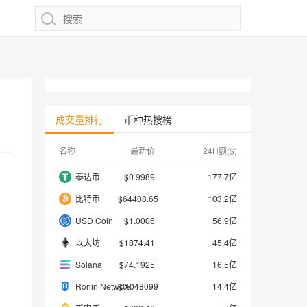
成交量排行
币种热搜榜
名称
最新价
24H额($)
泰达币
$0.9989
177.7亿
比特币
$64408.65
103.2亿
USD Coin
$1.0006
56.9亿
以太坊
$1874.41
45.4亿
Solana
$74.1925
16.5亿
Ronin Network
$0.048099
14.4亿