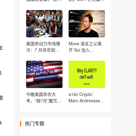
联储通讯社”：9 月
开火
是否加息还得看通
胀
美国劳动力市场爆
Move 语言之父离
E
冷：7 月非农就业
开 Sui 加入
人数意外减少 2.3
Anthropic，加密人
万，前两月就业下
才正在批量流向 AI
修 10.3 万人
息
今晚美国非农大
a16z Crypto：
套
考，“弱7月”魔咒会
Marc Andreessen
重演吗？此前三年
与 Chris Dixon 解
均不及预期
读《CLARITY 法
案》为何刻不容缓
4
热门专题