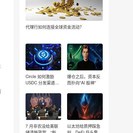
代理行如何连接全球资金流动？
不
Circle 如何激励
爆仓之后，资本反
USDC 分发渠道？
而扑向"AI 股神"
从 Hyperliquid 合
相
作与链上 9:1 归属
说起
7 月非农没给美联
以太坊给质押踩急
储清晰答案，“新美
刹，DeFi 巨头集体