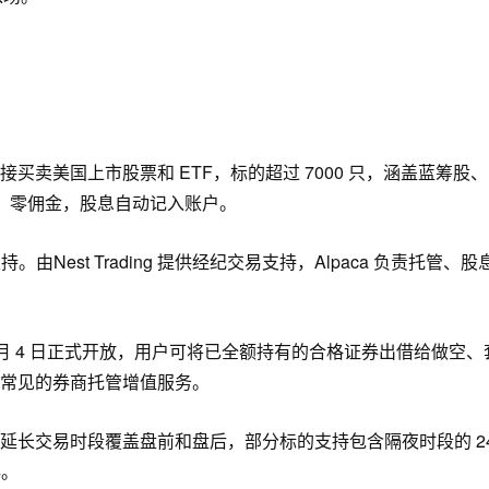
卖美国上市股票和 ETF，标的超过 7000 只，涵盖蓝筹股、
步，零佣金
，
股息
自动
记入
账户
。
支持。
由
Nest Trading 提供经纪交易支持，Alpaca 负责托管、股
 月 4 日正式开放，用户可将已全额持有的合格证券出借给做空、
常见的券商托管增值服务。
延长交易时段覆盖盘前和盘后，部分标的支持包含隔夜时段的 2
4
。