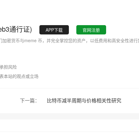
eb3通行证)
APP下载
官网注册
加密货币与meme 币，并完全掌控您的资产，以低费用和高安全性进行
行承担风险
代表本站的观点或立场
下一篇：
比特币减半周期与价格相关性研究