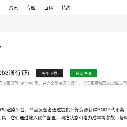
讯
资讯
专题
百科
特约
具
eb3通行证)
APP下载
官网注册
加密货币与meme 币，并完全掌控您的资产，以低费用和高安全性进行
中心化GPU渲染平台，节点运营者通过提供计算资源获得RNDR代币奖
算工具，它们通过输入硬件配置、网络状态和电力成本等参数，帮