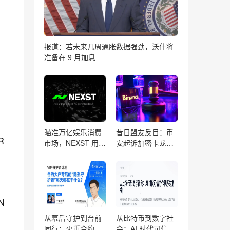
报道：若未来几周通胀数据强劲，沃什将
准备在 9 月加息
瞄准万亿娱乐消费
昔日盟友反目：币
R
市场，NEXST 用
安起诉加密卡龙头
“AI RWA VR”打造
RedotPay，47 万
AI 偶像时代的
用户被“截胡”
“JYP”
N
从幕后守护到台前
从比特币到数字社
同行：火币合约
会：AI 时代可信协