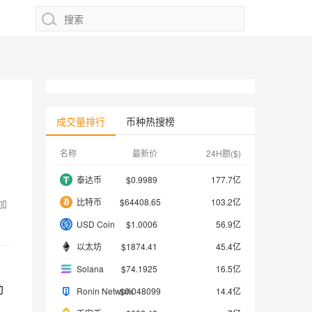
成交量排行
币种热搜榜
名称
最新价
24H额($)
泰达币
$0.9989
177.7亿
比特币
$64408.65
103.2亿
加
USD Coin
$1.0006
56.9亿
以太坊
$1874.41
45.4亿
Solana
$74.1925
16.5亿
助
Ronin Network
$0.048099
14.4亿