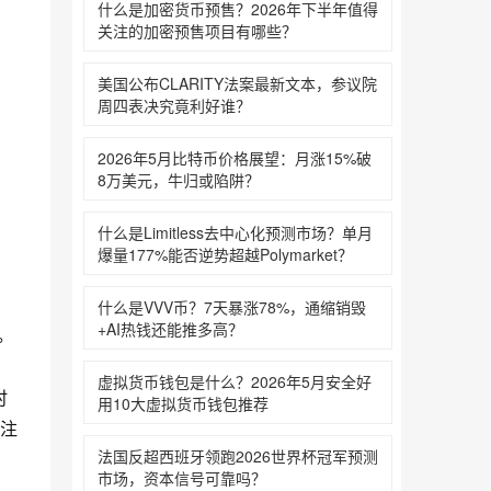
什么是加密货币预售？2026年下半年值得
日)
关注的加密预售项目有哪些？‌‌‌‌‌‌
美国公布CLARITY法案最新文本，参议院
周四表决究竟利好谁？‌‌‌‌‌‌
2026年5月比特币价格展望：月涨15%破
8万美元，牛归或陷阱？‌‌‌‌‌‌
什么是Limitless去中心化预测市场？单月
爆量177%能否逆势超越Polymarket？‌‌‌‌‌‌
什么是VVV币？7天暴涨78%，通缩销毁
+AI热钱还能推多高？
。
，
虚拟货币钱包是什么？2026年5月安全好
时
用10大虚拟货币钱包推荐
注
法国反超西班牙领跑2026世界杯冠军预测
市场，资本信号可靠吗？