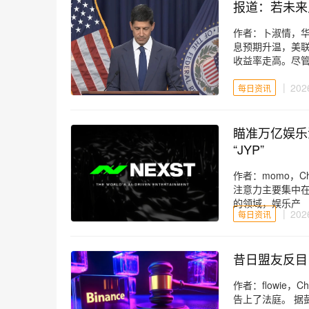
报道：若未来
作者：卜淑情，
息预期升温，美联
收益率走高。尽
202
每日资讯
瞄准万亿娱乐消费市场，NEX
“JYP”
作者：momo，Ch
注意力主要集中
的领域，娱乐产
202
每日资讯
昔日盟友反目：
作者：flowie，
告上了法庭。 据彭