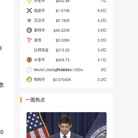
币安币
$602.48
7亿
瑞波币
$1.0736
6.6亿
艾达币
$0.1925
4.2亿
莱特币
$45.2239
3.9亿
波场
$0.3266
3.5亿
参
比特现金
$213.22
3.3亿
大零币
$509.73
3.1亿
World Liberty Financial USDv
$1.0001
3亿
狗狗币
$0.070426
2.2亿
收
一周热点
0