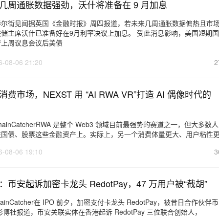
几周通胀数据强劲，沃什将准备在 9 月加息
华尔街见闻据英国《金融时报》周四报道，若未来几周通胀数据偏热且市
储主席沃什已准备好在9月利率决议上加息。 受此消息影响，美国短期
管上周议息会议后美债
6-08-06 21:20
2
ST 用 “AI RWA VR”打造 AI 偶像时代的
ainCatcherRWA 是整个 Web3 领域目前最强势的赛道之一，但大多数
在国债、股票这些金融资产上。实际上，另一个消费体量更大、用户粘性
6-08-06 19:10
3
币安起诉加密卡龙头 RedotPay，47 万用户被“截胡”
ChainCatcher在 IPO 前夕，加密支付卡龙头 RedotPay，被昔日合作伙伴
博社报道，币安关联实体在香港起诉 RedotPay 三位联合创始人，