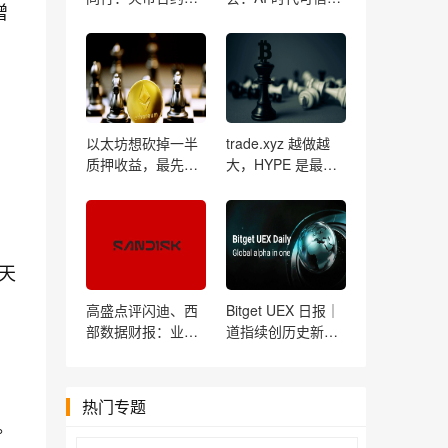
增
Zero首度亮相背后
作秩序的重构
的长期主义与专业
底色
以太坊想砍掉一半
trade.xyz 越做越
质押收益，最先失
大，HYPE 是最后
灵的可能是自动交
的赢家吗？
易策略
/天
高盛点评闪迪、西
Bitget UEX 日报｜
部数据财报：业绩
道指续创历史新高
强劲，但市场预期
黄金逼近4300；闪
太高
迪西部数据指引不
。
及预期重挫；
热门专题
SpaceX迎首次大解
。
禁 (2026年08月06