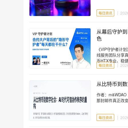
202
每日资讯
从幕后守护到
色
《VIP守护者计
线服务团队分享
币HTX专业、稳
202
每日资讯
从比特币到数
作者：m&WDAO 发
那封邮件真正改变了
202
每日资讯