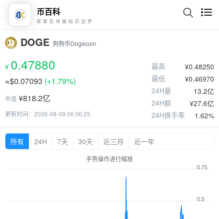
币百科
探索区块链知识边界
DOGE
狗狗币Dogecoin
0.47880
最高
¥
¥0.48250
最低
¥0.46970
≈$0.07093
(
+1.79%
)
24H量
13.2亿
¥818.2亿
市值
24H额
¥27.6亿
更新时间：2026-08-09 06:06:25
24H换手率
1.62%
所有
24H
7天
30天
近三月
近一年
手势操作进行缩放
0.75
0.5