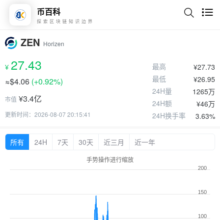
币百科
探索区块链知识边界
ZEN
Horizen
27.43
最高
¥
¥27.73
最低
¥26.95
≈$4.06
(
+0.92%
)
24H量
1265万
¥3.4亿
市值
24H额
¥46万
更新时间：2026-08-07 20:15:41
24H换手率
3.63%
所有
24H
7天
30天
近三月
近一年
手势操作进行缩放
200
150
100