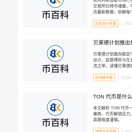
如何判断加密市场行
交易所比特币储备、牛市
达最新数据，拆解每
动误导。
202
加密货币专题
贝莱德计划推出代
贝莱德计划面向稳定
设计、监管博弈与生
流之举。读懂贝莱德
2026-
区块链专题
TON 代币是什么
本文解析 TON 代币一
暴跌、代币解锁压力
高需极度谨慎。
202
加密货币专题