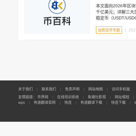
本文面向2026年区
千亿美元；详解三大加
稳定币（USDT/USD
界网等行情工具。助
202
加密货币专题
关于我们
|
联系我们
|
免责声明
|
网站地图
|
访问手机版
友情链接：
币界网
|
在线培训系统
|
鱼塘社影视
|
网址缩短
|
wps
|
有道翻译官网
|
快连
|
有道翻译下载
|
快连下载
|
Copyright © 2017-2021[志如坤文化] 上海志如坤文化传播有限公司
•
沪