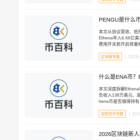
PENGU是什么
本文从协议营收、抵押
Ethena年入6.6
费用开关若开启将重
2026-
区块链专题
什么是ENA币？
本文深度拆解Ethen
负收入138万美元、
hena币是否值得持
202
加密货币专题
2026区块链新人