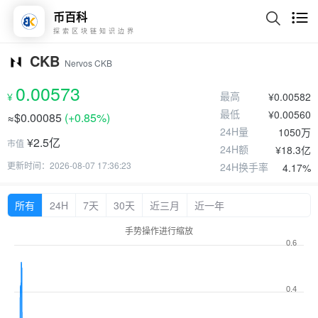
币百科
探索区块链知识边界
CKB
Nervos CKB
0.00573
最高
¥
¥0.00582
最低
¥0.00560
≈$0.00085
(
+0.85%
)
24H量
1050万
¥2.5亿
市值
24H额
¥18.3亿
更新时间：2026-08-07 17:36:23
24H换手率
4.17%
所有
24H
7天
30天
近三月
近一年
手势操作进行缩放
0.6
0.4